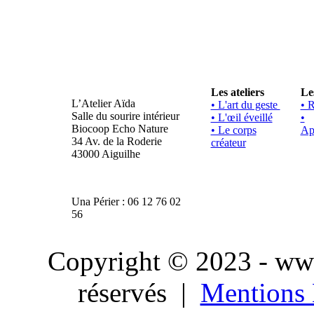
Les ateliers
Le
L’Atelier Aïda
• L'art du geste
• 
Salle du sourire intérieur
• L'œil éveillé
•
Biocoop Echo Nature
• Le corps
Ap
34 Av. de la Roderie
créateur
43000 Aiguilhe
Una Périer : 06 12 76 02
56
Copyright © 2023 - www.
réservés |
Mentions 