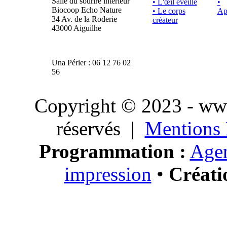
Salle du sourire intérieur
• L'œil éveillé
•
Biocoop Echo Nature
• Le corps
Ap
34 Av. de la Roderie
créateur
43000 Aiguilhe
Una Périer : 06 12 76 02
56
Copyright © 2023 - www.
réservés |
Mentions 
Programmation :
Agen
impression
•
Créati