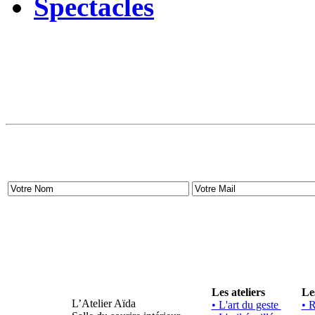
Spectacles
Les ateliers
Le
L’Atelier Aïda
• L'art du geste
• 